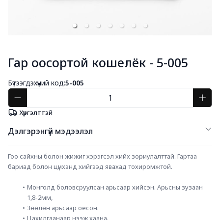
Гар оосортой кошелёк - 5-005
Бүтээгдэхүүний код:
5-005
Хүргэлттэй
Дэлгэрэнгүй мэдээлэл
Гоо сайхны болон жижиг хэрэгсэл хийх зориулалттай. Гартаа 
бариад болон цүнхэнд хийгээд явахад тохиромжтой.
Монголд боловсруулсан арьсаар хийсэн. Арьсны зузаан 
1,8-2мм,
Зөөлөн арьсаар оёсон.
Цахилгаанаар нээж хаана.