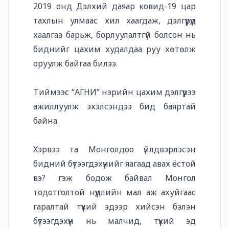
2019 онд Дэлхий даяар ковид-19 цар
тахлын улмаас хил хаагдаж, дэлгүүрүүд
хаалгаа барьж, борлуулалтгүй болсон нь
биднийг цахим худалдаа руу хөтөлж
оруулж байгаа билээ.
Тиймээс “АГНИ” нэрийн цахим дэлгүүрээ
ажиллуулж эхэлсэндээ бид баяртай
байна.
Хэрвээ та Монголдоо үйлдвэрлэсэн
бидний бүтээгдэхүүнийг яагаад авах ёстой
вэ? гэж бодож байвал Монгол
тодотголтой нүүдлийн мал аж ахуйгаас
гаралтай түүхий эдээр хийсэн бэлэн
бүтээгдэхүүн нь малчид, түүхий эд