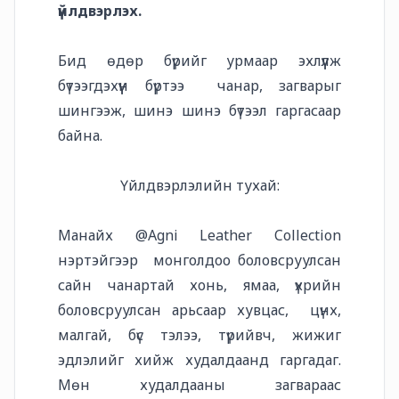
үйлдвэрлэх.
Бид өдөр бүрийг урмаар эхлүүлж
бүтээгдэхүүн бүртээ чанар, загварыг
шингээж, шинэ шинэ бүтээл гаргасаар
байна.
Үйлдвэрлэлийн тухай:
Манайх @Agni Leather Collection
нэртэйгээр монголдоо боловсруулсан
сайн чанартай хонь, ямаа, үхрийн
боловсруулсан арьсаар хувцас, цүнх,
малгай, бүс тэлээ, түрийвч, жижиг
эдлэлийг хийж худалдаанд гаргадаг.
Мөн худалдааны загвараас