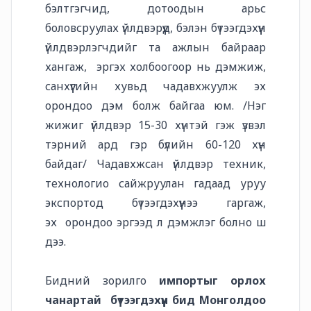
бэлтгэгчид, дотоодын арьс
боловсруулах үйлдвэрүүд, бэлэн бүтээгдэхүүн
үйлдвэрлэгчдийг та ажлын байраар
хангаж, эргэх холбоогоор нь дэмжиж,
санхүүгийн хувьд чадавхжуулж эх
орондоо дэм болж байгаа юм. /Нэг
жижиг үйлдвэр 15-30 хүнтэй гэж үзвэл
тэрний ард гэр бүлийн 60-120 хүн
байдаг/ Чадавхжсан үйлдвэр техник,
технологио сайжруулан гадаад уруу
экспортод бүтээгдэхүүнээ гаргаж,
эх орондоо эргээд л дэмжлэг болно шүү
дээ.
Бидний зорилго
импортыг орлох
чанартай бүтээгдэхүүн бид Монголдоо