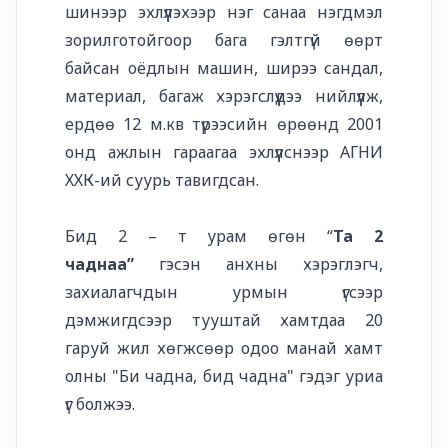
шинээр эхлүүлэхээр нэг санаа нэгдмэл
зорилготойгоор бага гэлтгүй өөрт
байсан оёдлын машин, ширээ сандал,
материал, багаж хэрэгслүүдээ нийлүүлж,
ердөө 12 м.кв түрээсийн өрөөнд 2001
онд ажлын гараагаа эхлүүлснээр АГНИ
ХХК-ий суурь тавигдсан.
Бид 2 – т урам өгөн “
Та 2
чаднаа”
гэсэн анхны хэрэглэгч,
захиалагчдын урмын үгсээр
дэмжигдсээр тууштай хамтдаа 20
гаруй жил хөгжсөөр одоо манай хамт
олны "Би чадна, бид чадна" гэдэг уриа
үг болжээ.