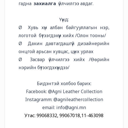
гадна
захиалга
үйлчилгээ авдаг.
Үүнд:
Ø Хувь хүн албан байгууллагын нэр,
логотой бүтээгдэхүүн хийх /Олон тооны/
Ø Дахин давтагдашгүй дизайнерийн
онцгой арьсан хувцас, цүнх урлах
Ø Засвар үйлчилгээ хийх /Өөрийн
нэрийн бүтээгдэхүүндээ/
Бидэнтэй холбоо барих:
Facebook: @Agni Leather Collection
Instagramm: @agnileathercollection
email:
info@agni.mn
Утас: 99068332, 99067018,11-463098