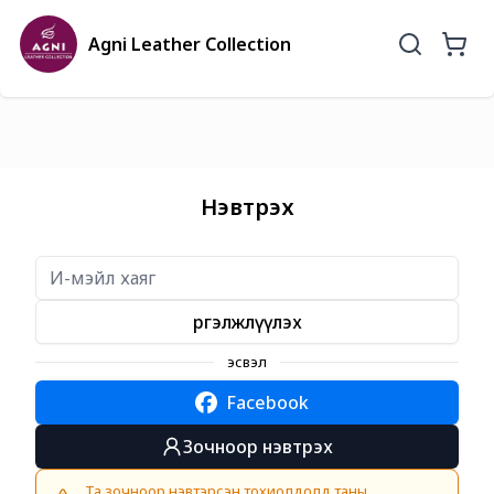
Agni Leather Collection
Нэвтрэх
Үргэлжлүүлэх
эсвэл
Facebook
Зочноор нэвтрэх
Та зочноор нэвтэрсэн тохиолдолд таны