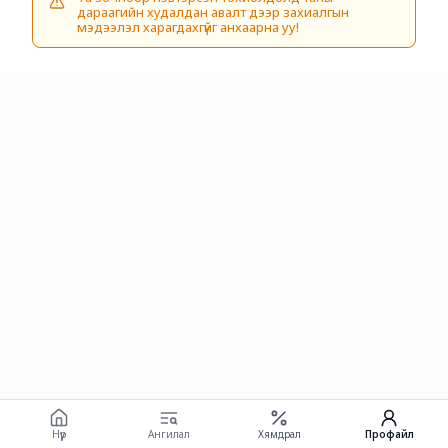
дараагийн худалдан авалт дээр захиалгын
мэдээлэл харагдахгүйг анхаарна уу!
Нүүр
Ангилал
Хямдрал
Профайл