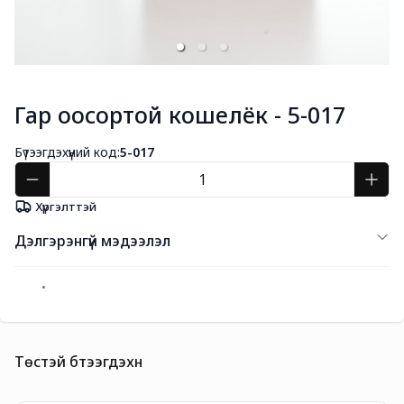
Гар оосортой кошелёк - 5-017
Бүтээгдэхүүний код:
5-017
Хүргэлттэй
Дэлгэрэнгүй мэдээлэл
Төстэй бүтээгдэхүүн