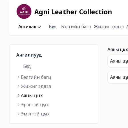
Agni Leather Collection
Ангилал
Бүгд
Бэлгийн багц
Жижиг эдлэл
Аяны цүнх
Ангиллууд
Аяны цү
Бүгд
Бэлгийн багц
Аяны цүн
Жижиг эдлэл
Аяны цүнх
Эрэгтэй цүнх
Эмэгтэй цүнх