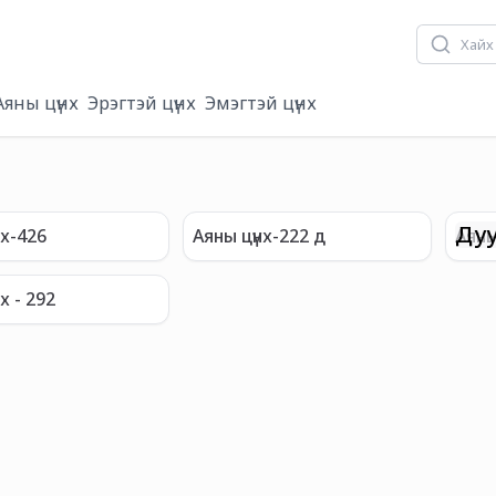
Аяны цүнх
Эрэгтэй цүнх
Эмэгтэй цүнх
Дуу
нх-426
Аяны цүнх-222 д
Аяны
х - 292