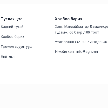
Туслах цэс
Холбоо барих
Хаяг: Манлайбаатар Дамдинсүр
Бидний тухай
гудамж, 66 байр ,100 тоот
Холбоо барих
Утас: 99068332, 99067018,11-46
Түгээмэл асуултууд
И-мэйл хаяг: info@agni.mn
Нийтлэл